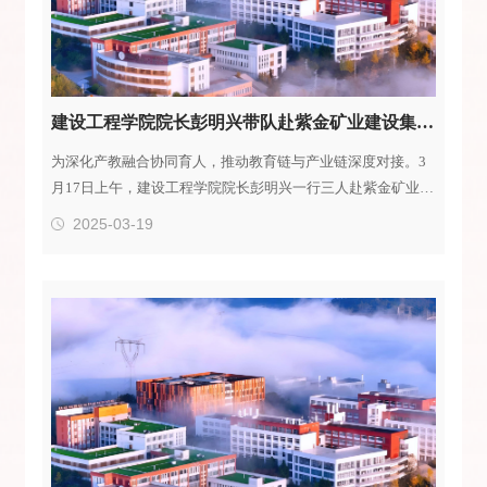
建设工程学院院长彭明兴带队赴紫金矿业建设集团有限公司开展访企拓岗行动
为深化产教融合协同育人，推动教育链与产业链深度对接。3
月17日上午，建设工程学院院长彭明兴一行三人赴紫金矿业建
设集团有限公司开展访企拓岗行动。双方围绕专业共建、人才
2025-03-19
共育、实习实训和就业等议题展开务实交流，旨在构建“产学
研用”一体化合作机制，为行业输送高素质技能人才。在紫金
矿业建设集团有限公司常务副总经理陈江虎、副总经理林日宗
等陪同下，彭明兴一行首先参观了企业展厅并观看了企业的宣
传视频，详细了解公司发展历程、核心业务及技术成果。座谈
会上，彭明兴首先介绍了学校和学院的基本情况。强调...