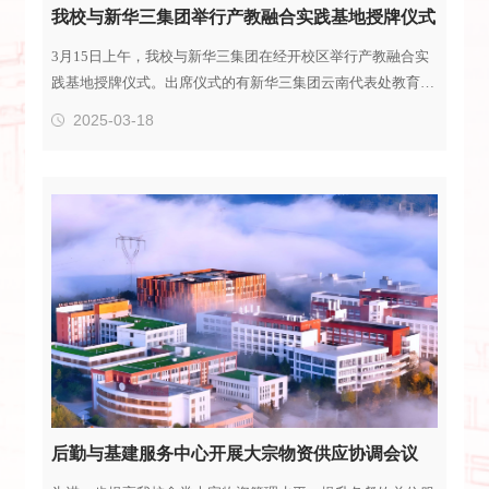
我校与新华三集团举行产教融合实践基地授牌仪式
3月15日上午，我校与新华三集团在经开校区举行产教融合实
践基地授牌仪式。出席仪式的有新华三集团云南代表处教育事
业部经理衣建宇、教育科研以及校企合作部总监彭晓娟，云南
2025-03-18
旭腾安防科技有限公司总经理吴贵州，以及我校党委委员、副
校长齐武福，教务处副处长刘应波，商务信息学院党委书记方
荣、院长任友理、副院长李忠岘等。此次授牌仪式意味着双方
开启深度产教融合合作之旅。学校可借助新华三集团在行业内
的强大资源与技术优势，进一步提升专业教学的实践性与前沿
性，为学生打造更贴合实际专业需求的学习环境，培养...
后勤与基建服务中心开展大宗物资供应协调会议