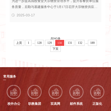
为进一步提高我校食堂大宗物资管理水平，提升各餐饮单位服
务质量，后勤与基建服务中心于3月17日召开大宗物资供应协
调会议。后勤与基建服务中心主任汪朝飞、餐饮科全体人员以
2025-03-17
及各食堂现场负责人参加本次会议。会议中，各食堂现场负责
人就大宗物资供应商近期的供货情况、现存问题及改进需求展
开了详尽的交流与探讨。汪朝飞和参会人员在会议上充分听取
了各家食堂的发言，结合近期省教育厅、省市场监督管理局下
共945条
发的文件要求强调大宗...
...
...
上页
1
128
129
131
132
189
130
下页
常用服务
校外办公
职教集团
双高网
邮件系统
正版化