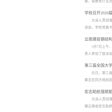
委、省教育厅主办
学校召开202
为深入贯彻落
进会。学校党委书
云南建投钢结
5月7日上
责人参加了座谈会
第三届全国大学
近日，第三
春志在四方规划启
宏志助航强赋能
为深入贯彻落
展云南省宏志助航