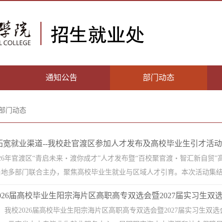
通知公告
部门动态
部门动态
拓宽就业渠道--我校赴官渡区参加人才发布及高校毕业生引才活动
2026年官渡区“青启未来・渡你成才”人才发布暨“百校聚官渡・智汇新自
地多部门联合主办，聚焦高校毕业生就业与区域人才引育。本次活动集结50余
026届高校毕业生阳宗海片区高职高专双选会暨2027届实习生双
午，我校2026届高校毕业生阳宗海片区高职高专双选会暨2027届实习生