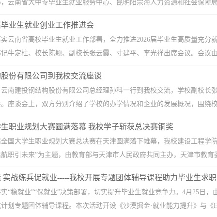
，云南省大中专毕业生就业服务中心、昆明阳宗海人力资源和社会保障局与
6届毕业生就业创业工作推进会
实云南省高校毕业生就业工作部署，全力推进2026届毕业生高质量充分就业
记牛定柱、校长陈颖、副校长张云霞、寸建平、李光祥出席会议。会议由张
构股份有限公司到我校交流座谈
午，云南建投钢结构股份有限公司总经理孙科一行到我校交流，学校副校长
。座谈会上，双方分别介绍了学校的办学情况和企业的发展概况，围绕校企
生职业规划大赛圆满落幕 我校学子斩获总决赛铜奖
届全国大学生职业规划大赛总决赛在天津圆满落下帷幕，我校建设工程学院
航职引未来”为主题，由教育部与天津市人民政府共同主办，天津市教育委
 实战练兵促就业-----我校开展专题团体辅导课程助力毕业生求职
实“稳就业”“保就业”决策部署，切实提升毕业生就业竞争力。4月25日
计划专题团体辅导课程。本次活动开设《沙漠掘金·就业能力提升》与《HR