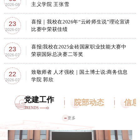
主义学院 王张雪
2026-08
喜报｜我校在2026年“云岭师生说”理论宣讲
23
比赛中荣获佳绩
2026-07
喜报|我校在2025金砖国家职业技能大赛中
23
荣获国际总决赛二等奖
2026-07
致敬师者 人才强校｜国土博士说:商务信息
22
学院 郭欣
2026-07
党建工作
院部动态
信息
TRENDS
更多