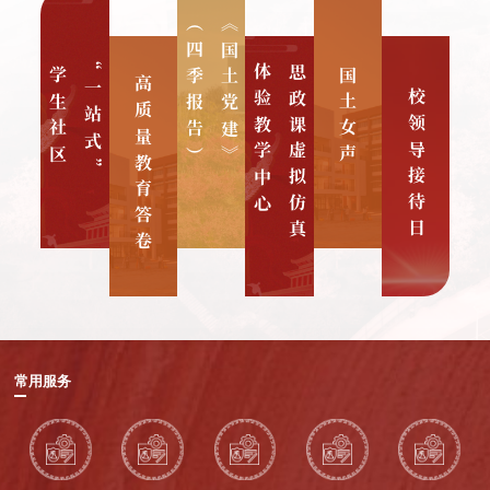
）
《
国
土
党
建
》
（
四
季
报
告
“一站式”
心
思
政
课
虚
拟
仿
真
体
验
教
学
中
学生社区
国土女声
高质量教育答卷
校领导接待日
《国
向
土
师
党
思
生
建》
政
展
（四
课
示
季
虚
云
报
拟
南
告）
仿
国
紧
真
土
盯
体
资
一
验
源
流
教
职
常用服务
党
学
业
建，
中
学
围
心
院
绕
积
妇