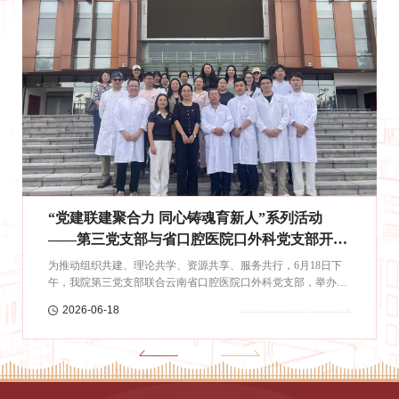
“党建联建聚合力 同心铸魂育新人”系列活动
思政课教师深入“一站式”学生社区活动｜宣讲凝
2022—2023学年度信息公开工作报告
云南国土资源职业学院信息系统商用密码安全评
——聚焦六五环境日 支部共建深耕生态思政课堂
聚青年共识 共绘民族团结同心画卷
估服务成交结果公告
在2026年六五环境日来临之际，为深入贯彻落实习近平生态文明
为深化思政课堂实践教学，厚植民族团结情怀，铸牢中华民族共
云南国土资源职业学院2022—2023学年度信息公开工作报告 为深
一、项目编号：GXCZ-C-26290369二、项目名称：云南国土资源
思想，推动党建工作与思政教育、专业实践深度融合，我院第一
同体意识，近日我院教师冯改、吕晓莹两位老师深入经开校区为
入贯彻《高等学校信息公开办法》（教育部令第29号），落实
职业学院信息系统商用密码安全评估服务三、成交信息供应商名
党支部联合资源环境学院水工党支部赴昆明三峰再生能源发电有
学生开展铸牢中华民族共同体意识宣讲活动。 活动立足云南多
《教育部关于公布<高等学校信息公开事项清单>的通知（教办函
称：云南祥晶电子信息技术有限公司供应商地址：云南省昆明市
2026-06-10
2026-07-09
2023-11-15
2026-08-03
限公司开展主题党日实践研学活动，打通理论课堂与产业一线壁
民族融合发展特色，围绕铸牢中华民族共同体意识展开系统宣
〔2014〕23号）和《教育部办公厅关于做好2023年高校信息公开
五华区莲花池正街96号莲景苑小区3-2-16-06成交金额（含税）：
垒，深耕“场景里的思政课”“行走的思政课”。在企业环保科普教
讲，详细介绍了各民族交往交流交融的发展历程，解读中华民族
年度报告工作的通知》精神，根据《云南省教育厅关于做好 2023
343600.00元四、主要标的信息服务类名称：云南国土资源职业学
育基地，全体师生聆听企业工作人员对厂区运营模式、生活垃圾
多元一体的格局内涵，展示了我省各民族和睦相处、守望相助的
年高校信息公开年度报告工作的通知》要求，为总结经验，进一
院信息系统商用密码安全评估服务服务范围：为全面落实国家商
资源化处置、循环经济建设成效的专题讲解。随后大家走进中
良好风貌。同时结合多彩的民族民俗、服饰文化与传统习俗，带
步推进我校信息公开工作的开展，现将我校2022—2023学年度信
用密码合规管控要求，补齐校园信息系统密码安全短板，构建标
央...
领同学...
息公...
准化...