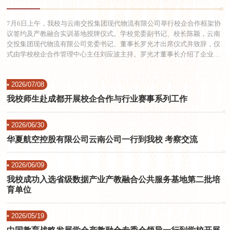
7月6日上午，我校与云南交投集团现代物流有限公司举行校企合作框架协
议签约及产教融合实训基地授牌仪式。学校党委副书记、校长陈颖，云南
交投集团现代物流有限公司党委书记、董事长罗光才出席仪式并致辞，仪
式由学校校企合作管理中心主任刘应波主持。罗光才董事长介绍了企业发
展概况，云南交投集团作为推进“交通+物流”融合发展的骨干企业，公司
立足“3+X”发展战略，业务涵盖跨境多式联运、新能源绿色物流、数字化
2026/07/08
供应链平台、低空经济等领域。针对本次校企合作，他回应了学校的合作
诉求，表示企业将依托自身产...
我校师生赴成都开展校企合作与行业赛事系列工作
2026/06/30
华夏航空控股有限公司云南公司一行到我校 考察交流
2026/06/09
我校成功入选省级数据产业产教融合公共服务基地第二批培
育单位
2026/05/19