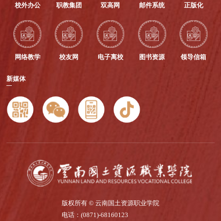
学
极
女
校外办公
职教集团
双高网
邮件系统
正版化
校
响
联
中
应
合
心
新
会
工
时
最
网络教学
校友网
电子离校
图书资源
领导信箱
作，
代
新
如
思
动
新媒体
实
政
态，
记
改
搭
录
革
建
学
要
广
校
求，
大
磨
以
妇
石
习
女
琢
近
师
玉、
平
生
立
新
自
德
时
我
树
代
管
版权所有 © 云南国土资源职业学院
人
中
理、
电话：(0871)-68160123
的
国
自