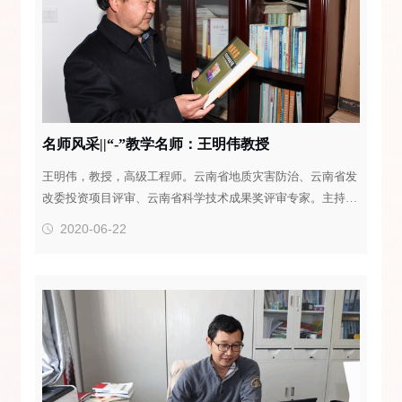
名师风采||“-”教学名师：王明伟教授
王明伟，教授，高级工程师。云南省地质灾害防治、云南省发
改委投资项目评审、云南省科学技术成果奖评审专家。主持云
南省科技计划项目、地矿局科技创新基金项目多项。主持教育
2020-06-22
部高等职业教育专业教育规范及教学基本要求研究，云南省教
学名师工作室、特色专业、精品课程建设等质量工程10余项。
主编 “十二五”职业教育国家规划教材2部。主编、副主编、主
审教育部高职高专“十一五”规划教材6部。编著云南省“十二
五”规划教材1部...