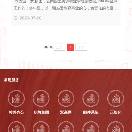
刘应波，女,硕士，云南国土资源职业学院副教授, 2003年至今
工作的十多年里，以一颗热爱教育事业的心，负责任的态度投
身于学校的教学、科研与学生管理工作。1998年以外语类考生
2020-07-06
考入原国家税务总局直属院校长春税务学院（现吉林财经大
学）国际经济系国际贸易（英语）专业学习，2002年大学毕业
获经济学学士学位；2003年放弃了沿海的工作，回到家乡就职
于云南国土资源职业学院；2009年，获中国地质大学（北京）
共5条
上页
1
下页
工程硕士学位；2011-...
常用服务
校外办公
职教集团
双高网
邮件系统
正版化