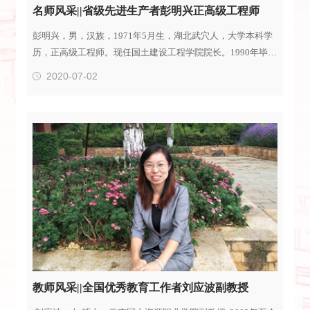
名师风采||省级先进生产者彭明兴正高级工程师
彭明兴，男，汉族，1971年5月生，湖北武穴人，大学本科学
历，正高级工程师。现任国土建设工程学院院长。1990年毕业
于昆明地质学校地质调查及找矿专业，毕业时自愿支援边疆建
2020-07-02
设到新疆地矿局第一地质大队工作。1991-2010年，在新疆连
续从事野外工作20年；2013-2017年，在云南从事野外工作4
年；先后从事区域地质调查、化探普查、矿产勘查、资源潜力
评价等国家级、省级、市场项目等数十项，并先后考察过全国
多个知名矿区，东南亚、...
教师风采||全国优秀教育工作者刘应波副教授