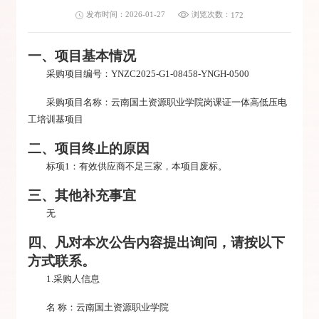
浏览次数：
发布时间：2026-01-27
172
一、项目基本情况
采购项目编号：
YNZC2025-G1-08458-YNGH-0500
采购项目名称：云南国土资源职业学院岗课证一体高低压电
工培训基项目
二、项目终止的原因
标项
1
：有效供应商不足三家，本项目废标。
三、其他补充事宜
无
四、凡对本次公告内容提出询问，请按以下
方式联系。
1.
采购人信息
名 称：云南国土资源职业学院