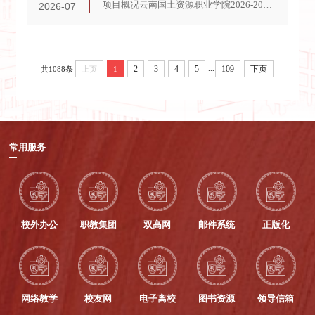
项目概况云南国土资源职业学院2026-2028年度教学及行政电子设备运行维护服务采购项目的潜在供应商应在（云南自厚建设项目管理有限公司企业邮箱ynzhzb1314@163.com）获取采购文件，并于2026年8月7日09点30分（北京时间）前提交响应文件。一、项目基本情况项目编号：YNZH-FW-GTZY-260101项目名称：云南国土资源职业学院2026-2028年度教学及行政电子设备运行维护服务采购项目采购方式：竞争性磋商预算金额：50.00万元。最高限价：5...
2026-07
...
2
3
4
5
109
下页
共1088条
上页
1
常用服务
校外办公
职教集团
双高网
邮件系统
正版化
网络教学
校友网
电子离校
图书资源
领导信箱