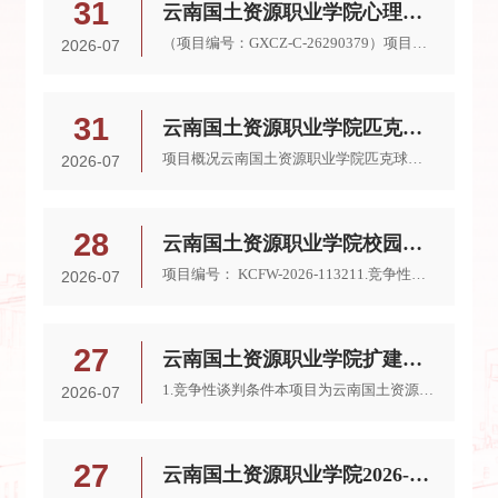
31
云南国土资源职业学院心理健康信息化平台开发服务项目竞争性磋商公告
（项目编号：GXCZ-C-26290379）项目概况云南国土资源职业学院心理健康信息化平台开发服务项目的潜在供应商应在国信招标集团股份有限公司（昆明市西山区西园路与大观路交汇处大观首府8栋31层3101室）获取采购文件，并于2026年08月14日09时30分（北京时间）前递交响应文件。根据有关法律、法规和规章的规定，国信招标集团股份有限公司受云南国土资源职业学院（以下简称“采购人”）的委托，对云南国土资源职业学院心理健康信息化...
2026-07
31
云南国土资源职业学院匹克球场场地、沙地硬化及羽毛球场地划线项目竞争性磋商公告
项目概况云南国土资源职业学院匹克球场场地、沙地硬化及羽毛球场地划线项目采购项目的潜在供应商应在云南国合建设招标咨询有限公司（昆明市盘龙区长青路94号现代广场16楼）获取采购文件，并于2026年08月13日09点30分（北京时间）前提交响应文件。一、项目基本情况1.项目编号：YNGH[2026]-06542.项目名称：云南国土资源职业学院匹克球场场地、沙地硬化及羽毛球场地划线项目3.采购方式：竞争性磋商4.预算金额：13.60万元5.最高限...
2026-07
28
云南国土资源职业学院校园终端安全防护竞争性磋商公告
项目编号： KCFW-2026-113211.竞争性磋商条件本项目云南国土资源职业学院校园终端安全防护，项目资金为财政资金，采购人为云南国土资源职业学院，代理机构为昆明晨晟招标有限责任公司。本项目为《云南省2024年政府集中采购目录及标准》规定的集中采购机构采购项目和部门集中采购项目之外，且单项或批量金额在60万元及以下的项目，由采购单位按照内控、财务制度执行，现以竞争性磋商的方式选择本项目的实施单位。2.项目概况：2.1...
2026-07
27
云南国土资源职业学院扩建校园建设项目续建项目监控系统采购（二次）竞争性谈判公告
1.竞争性谈判条件本项目为云南国土资源职业学院扩建校园建设项目续建项目监控系统采购（二次），采购人为云南国土资源职业学院，招标代理机构为云南禹信招标代理有限公司。项目已具备招标条件，现进行公开竞争性谈判，特邀请贵公司参加竞标。2.项目概况与竞争性谈判范围2.1项目名称：云南国土资源职业学院扩建校园建设项目续建项目监控系统采购（二次）；2.2项目编号： YNYX-2026-05152.3预算金额：138.138万元；2.4最高限价：1...
2026-07
27
云南国土资源职业学院2026-2028年度教学及行政电子设备运行维护服务采购项目竞争性磋商公告