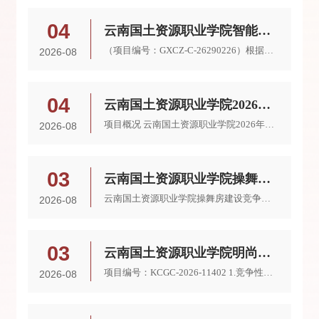
04
云南国土资源职业学院智能制造生产线实训室建设--工业网络智能控制与维护设备采购（三次）竞争性谈判公告
（项目编号：GXCZ-C-26290226）根据有关法律、法规和规章的规定，国信招标集团股份有限公司受云南国土资源职业学院（以下简称“采购人”）的委托，对云南国土资源职业学院智能制造生产线实训室建设--工业网络智能控制与维护设备采购（三次）（项目名称）采用竞争性谈判方式采购。欢迎具有资格能力的供应商参加本次谈判。1.项目概况1.1项目名称：云南国土资源职业学院智能制造生产线实训室建设--工业网络智能控制与维护设备采购...
2026-08
04
云南国土资源职业学院2026年电子图书采购项目（三次）竞争性谈判公告
项目概况 云南国土资源职业学院2026年电子图书采购项目（三次）的潜在供应商应在云南自厚建设项目管理有限公司（云南省昆明市西山区西福路87号2楼）企业邮箱ynzhzb1314@163.com获取采购文件，并于 2026年8月10日14点30分（北京时间）前提交响应文件。一、项目基本情况项目编号：YNZH-HW-GTZY-260096项目名称：云南国土资源职业学院2026年电子图书采购项目（三次）采购方式：竞争性谈判预算金额：300000.00元（大写：叁拾万元整...
2026-08
03
云南国土资源职业学院操舞房建设竞争性磋商公告
云南国土资源职业学院操舞房建设竞争性磋商公告1、竞争性磋商具备的条件本招标项目云南国土资源职业学院操舞房建设已由相关部门批准建设，项目业主为云南国土资源职业学院，建设资金来自自筹（资金来源），项目出资比例为100%，招标人为云南国土资源职业学院。项目已具备招标条件，特邀请有兴趣的潜在供应商参加。2、项目概况与竞争性磋商范围2.1项目名称：云南国土资源职业学院操舞房建设（项目编号：YNYX-2026-0533）。2.2项...
2026-08
03
云南国土资源职业学院明尚楼五楼楼顶改造跆拳道馆、武术馆、职工之家装修竞争性磋商公告
项目编号：KCGC-2026-11402 1.竞争性磋商条件本项目云南国土资源职业学院明尚楼五楼楼顶改造跆拳道馆、武术馆、职工之家装修，项目资金为财政资金，采购人为云南国土资源职业学院，代理机构为昆明晨晟招标有限责任公司。本项目为《云南省2024年政府集中采购目录及标准》规定的集中采购机构采购项目和部门集中采购项目之外，且单项或批量金额在60万元及以下的项目，由采购单位按照内控、财务制度执行。现以竞争性磋商的方式选择...
2026-08