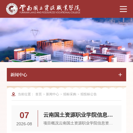
新闻中心
当前位置：
首页
>
新闻中心
>
招标采购
>
招投标公告
07
云南国土资源职业学院信息资产数据治理服务竞争性磋商公告
项目概况云南国土资源职业学院信息资产数据治理服务的潜在供应商应在云南国合建设招标咨询有限公司（昆明市盘龙区长青路94号现代广场16楼）获取采购文件，并于2026年08月25日09点30分（北京时间）前提交响应文件。一、项目基本情况1.项目编号：YNGH[2026]-06752.项目名称：云南国土资源职业学院信息资产数据治理服务3.采购方式：竞争性磋商4.预算及最高限价：56.00万元5.采购需求：结合学校信息化管理现状，为提升信息资产管理...
2026-08